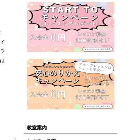
に
ライ
ルラ
では
教室案内