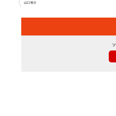
投
山口裕介
稿
ナ
ビ
ソ
ゲ
ー
シ
ョ
ン