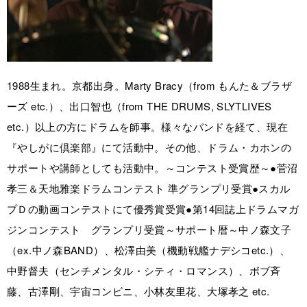
1988生まれ。京都出身。Marty Bracy（from もんた＆ブラザ
ーズ etc.）、出口智也（from THE DRUMS, SLYTLIVES
etc.）以上の方にドラムを師事。様々なバンドを経て、現在
『やしがに倶楽部』にて活動中。その他、ドラム・カホンの
サポートや講師としても活動中。～コンテスト受賞歴～●菅沼
孝三＆天地雅楽ドラムコンテスト 準グランプリ受賞●スカル
プＤの動画コンテストにて優秀賞受賞●第14回誌上ドラムマガ
ジンコンテスト グランプリ受賞～サポート暦～中ノ森文子
（ex.中ノ森BAND）、松澤由美（機動戦艦ナデシコetc.）、
中野督夫（センチメンタル・シティ・ロマンス）、ボブ斉
藤、古澤剛、宇宙コンビニ、小林友里花、大塚孝之 etc.