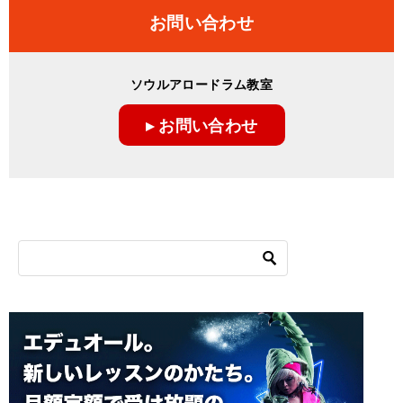
ナ
お問い合わせ
ビ
ゲ
ソウルアロードラム教室
ー
▸ お問い合わせ
シ
ョ
ン