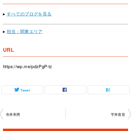
▸
すべてのブログを見る
▸
担当：関東エリア
URL
https://wp.me/pdzPgP-tz
Tweet
投
寺井和男
宇井喜宣
稿