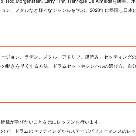
orgenstein, Larry Finn, Henrique De Almeidaを師事。
ョン、メタルなど様々なジャンルを学ぶ。2020年に帰国し日本
ュージョン、ラテン、メタル、アドリブ、譜読み、セッティング
足の動きを早くする方法、ドラムセットやジンバルの選び方、自
の皆様が学びたいことを元にレッスンを行います。
るので、ドラムのセッティングからステージパフォーマンスのレ