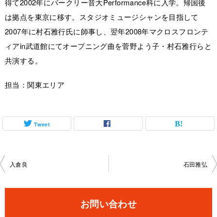
得て2002年にバークリー音大Performance科に入学。帰国後
は拠点を東京に移す。スタジオミュージシャンを目指して
2007年に村石雅行氏に師事し、翌年2008年マクロスフロンテ
ィアin武道館にてオープニング曲を菅野よう子・村石雅行らと
共演する。
担当：関東エリア
Tweet
投
入倉良
石田雅弘
稿
ナ
お問い合わせ