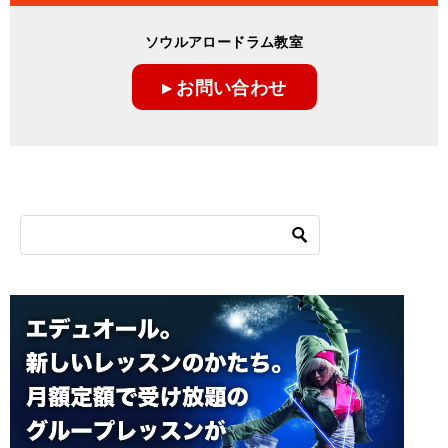
ビ
ゲ
ソウルアロードラム教室
ー
▸ お問い合わせ
シ
ョ
ン