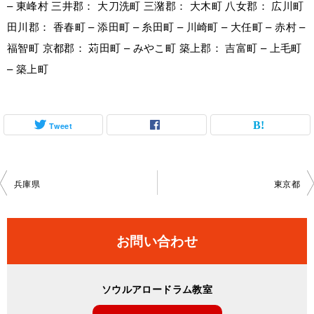
– 東峰村 三井郡： 大刀洗町 三潴郡： 大木町 八女郡： 広川町
田川郡： 香春町 – 添田町 – 糸田町 – 川崎町 – 大任町 – 赤村 –
福智町 京都郡： 苅田町 – みやこ町 築上郡： 吉富町 – 上毛町
– 築上町
Tweet
投
兵庫県
東京都
稿
ナ
お問い合わせ
ビ
ゲ
ソウルアロードラム教室