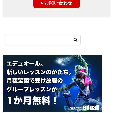
ー
▸ お問い合わせ
シ
ョ
ン