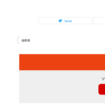
Tweet
投
福岡県
稿
ナ
ビ
ソ
ゲ
ー
シ