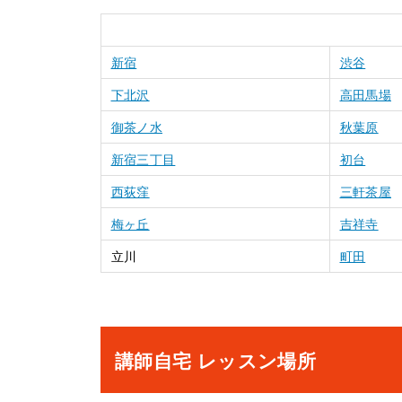
新宿
渋谷
下北沢
高田馬場
御茶ノ水
秋葉原
新宿三丁目
初台
西荻窪
三軒茶屋
梅ヶ丘
吉祥寺
立川
町田
講師自宅 レッスン場所