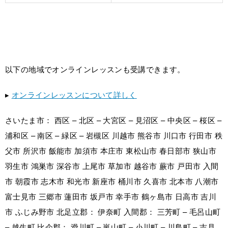
以下の地域でオンラインレッスンも受講できます。
▸
オンラインレッスンについて詳しく
さいたま市： 西区 – 北区 – 大宮区 – 見沼区 – 中央区 – 桜区 –
浦和区 – 南区 – 緑区 – 岩槻区 川越市 熊谷市 川口市 行田市 秩
父市 所沢市 飯能市 加須市 本庄市 東松山市 春日部市 狭山市
羽生市 鴻巣市 深谷市 上尾市 草加市 越谷市 蕨市 戸田市 入間
市 朝霞市 志木市 和光市 新座市 桶川市 久喜市 北本市 八潮市
富士見市 三郷市 蓮田市 坂戸市 幸手市 鶴ヶ島市 日高市 吉川
市 ふじみ野市 北足立郡： 伊奈町 入間郡： 三芳町 – 毛呂山町
– 越生町 比企郡： 滑川町 – 嵐山町 – 小川町 – 川島町 – 吉見