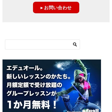
ー
▸ お問い合わせ
シ
ョ
ン