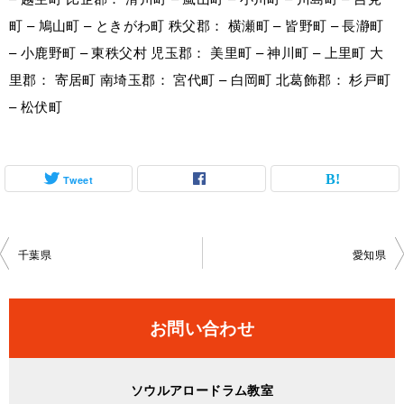
町 – 鳩山町 – ときがわ町 秩父郡： 横瀬町 – 皆野町 – 長瀞町
– 小鹿野町 – 東秩父村 児玉郡： 美里町 – 神川町 – 上里町 大
里郡： 寄居町 南埼玉郡： 宮代町 – 白岡町 北葛飾郡： 杉戸町
– 松伏町
Tweet
投
千葉県
愛知県
稿
ナ
お問い合わせ
ビ
ゲ
ソウルアロードラム教室