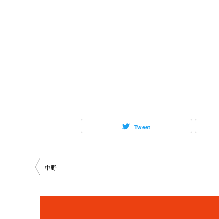
Tweet
投
中野
稿
ナ