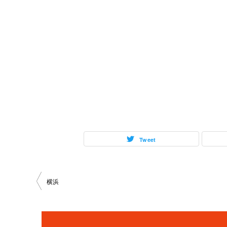
Tweet
投
横浜
稿
ナ