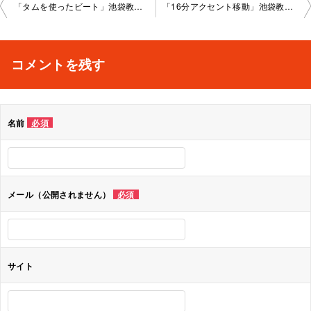
投
「タムを使ったビート」池袋教室2022-11-30-no0014-1041
「16分アクセント移動」池袋教室2022-12-11-no0014-1044
稿
ナ
コメントを残す
ビ
ゲ
名前
必須
ー
シ
ョ
メール（公開されません）
必須
ン
サイト