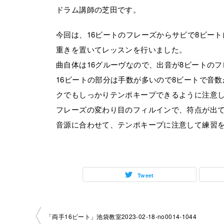
ドラム講師の芝田です。
今回は、16ビートのフレーズからサビで8ビー
重きを置いてレッスンを行いました。
曲自体は16グルーヴなので、出音が8ビートの
16ビートの部分は手数が多いので8ビートで音
クでもしっかりテンポキープできるように注意
フレーズの変わり目のフィルインで、符点が出
音源に合わせて、テンポキープに注意して練習
Tweet
投
「両手16ビート」池袋教室2023-02-18-no0014-1044