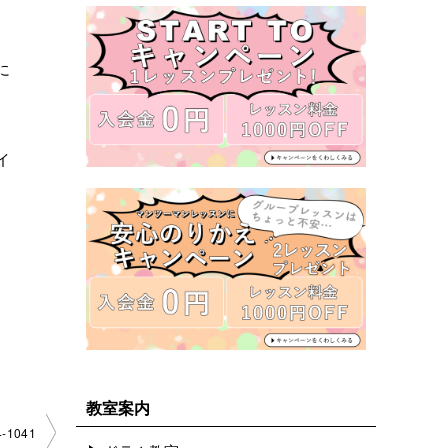
に
イ
教室案内
1041