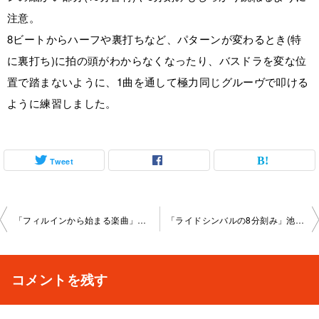
注意。
8ビートからハーフや裏打ちなど、パターンが変わるとき(特
に裏打ち)に拍の頭がわからなくなったり、バスドラを変な位
置で踏まないように、1曲を通して極力同じグルーヴで叩ける
ように練習しました。
Tweet
投
「フィルインから始まる楽曲」池袋教室2023-01-30-no0014-1041
「ライドシンバルの8分刻み」池袋教室2023-02-16-no0014-1042
稿
ナ
コメントを残す
ビ