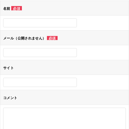
ゲ
名前
必須
ー
シ
ョ
メール（公開されません）
必須
ン
サイト
コメント