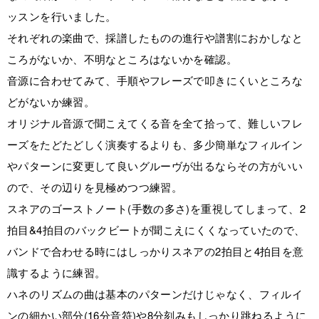
ッスンを行いました。
それぞれの楽曲で、採譜したものの進行や譜割におかしなと
ころがないか、不明なところはないかを確認。
音源に合わせてみて、手順やフレーズで叩きにくいところな
どがないか練習。
オリジナル音源で聞こえてくる音を全て拾って、難しいフレ
ーズをたどたどしく演奏するよりも、多少簡単なフィルイン
やパターンに変更して良いグルーヴが出るならその方がいい
ので、その辺りを見極めつつ練習。
スネアのゴーストノート(手数の多さ)を重視してしまって、2
拍目&4拍目のバックビートが聞こえにくくなっていたので、
バンドで合わせる時にはしっかりスネアの2拍目と4拍目を意
識するように練習。
ハネのリズムの曲は基本のパターンだけじゃなく、フィルイ
ンの細かい部分(16分音符)や8分刻みもしっかり跳ねるように