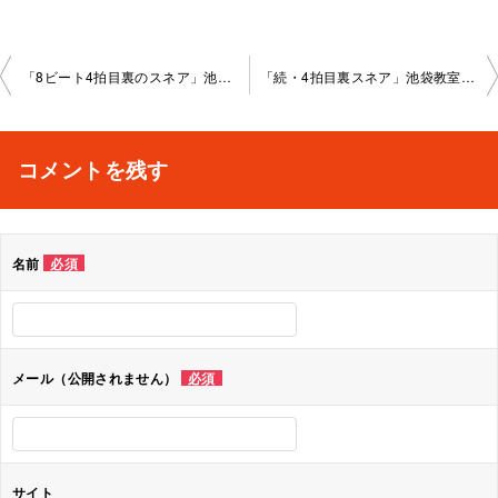
投
「8ビート4拍目裏のスネア」池袋教室2024-08-21-no0014-1042
「続・4拍目裏スネア」池袋教室2024-09-26-no0014-1042
稿
ナ
コメントを残す
ビ
ゲ
名前
必須
ー
シ
ョ
メール（公開されません）
必須
ン
サイト