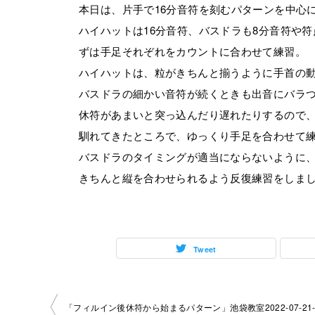
本日は、片手で16分音符を刻むパターンを中心
ハイハットは16分音符、バスドラも8分音符や符
ずは手足それぞれをカウントに合わせて練習。
ハイハットは、粒がきちんと揃うように手首の
バスドラの細かい音符が続くときも出音にバラ
休符があまいと突っ込んだり遅れたりするので、
馴れてきたところで、ゆっくり手足を合わせて
バスドラのタイミングが適当にならないように、
きちんと縦を合わせられるよう反復練習をしま
Tweet
投