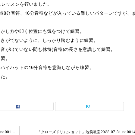
にレッスンを行いました。
点8分音符、16分音符などが入っている難しいパターンですが、
動かし方や叩く位置にも気をつけて練習。
つきがでないように、しっかり踏むように練習。
音が出ていない間も休符(音符)の長さを意識して練習。
練習。
ハイハットの16分音符を意識しながら練習。
した。
「フィルイン後休符から始まるパターン」池袋教室2022-07-21-no0014-1041
「クローズドリムショット」池袋教室2022-07-31-no0014-