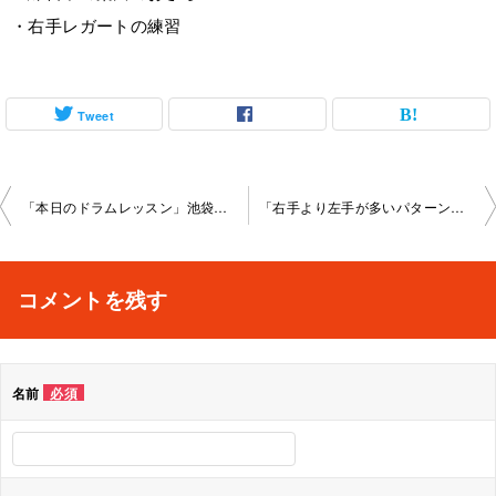
・右手レガートの練習
Tweet
投
「本日のドラムレッスン」池袋教室2024-04-14-no0014-1044
「右手より左手が多いパターン」池袋教室2024-05-16-no0014-1042
稿
ナ
コメントを残す
ビ
ゲ
名前
必須
ー
シ