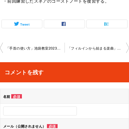
・前回練習したスネアのゴーストノートを復習する。
Tweet
投
「手首の使い方」池袋教室2023-01-26-no0014-1042
「フィルインから始まる楽曲」池袋教室2023-01-30-no0014-1041
稿
ナ
コメントを残す
ビ
ゲ
名前
必須
ー
シ
ョ
メール（公開されません）
必須