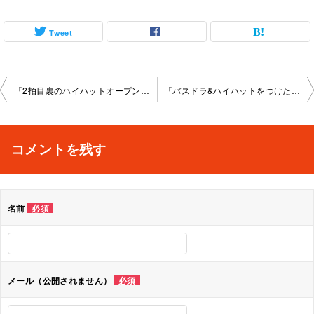
Tweet
投
「2拍目裏のハイハットオープン」池袋教室2023-06-08-no0014-1042
「バスドラ&ハイハットをつけた16分アクセント移動」池袋教室2023-06-18-no0014-1044
稿
ナ
コメントを残す
ビ
ゲ
名前
必須
ー
シ
ョ
メール（公開されません）
必須
ン