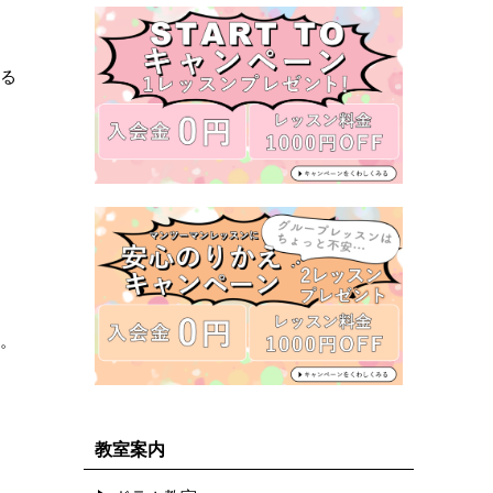
する
う
習。
。
教室案内