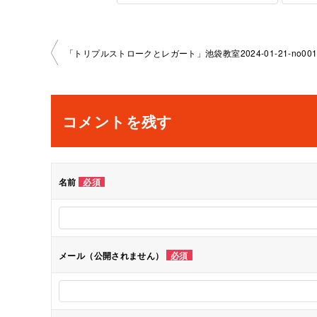
投
「トリプルストロークとレガート」池袋教室2024-01-21-no0014
稿
ナ
コメントを残す
ビ
ゲ
名前
必須
ー
シ
メール（公開されません）
必須
ョ
ン