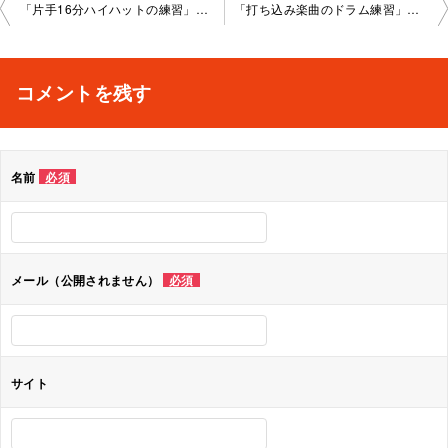
投
「片手16分ハイハットの練習」池袋教室2022-08-31-no0014-1042
「打ち込み楽曲のドラム練習」池袋教室2022-09-15-no0014-1041
稿
ナ
コメントを残す
ビ
ゲ
名前
必須
ー
シ
ョ
メール（公開されません）
必須
ン
サイト