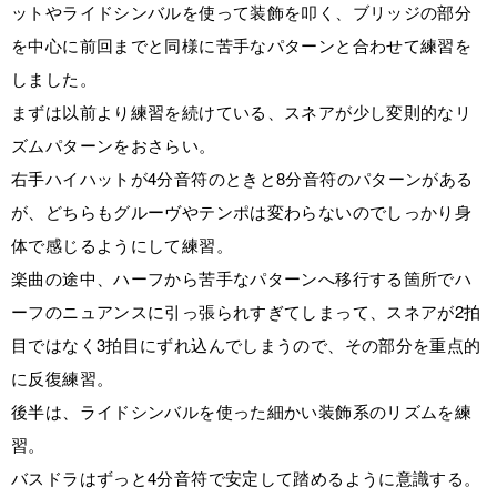
ットやライドシンバルを使って装飾を叩く、ブリッジの部分
を中心に前回までと同様に苦手なパターンと合わせて練習を
しました。
まずは以前より練習を続けている、スネアが少し変則的なリ
ズムパターンをおさらい。
右手ハイハットが4分音符のときと8分音符のパターンがある
が、どちらもグルーヴやテンポは変わらないのでしっかり身
体で感じるようにして練習。
楽曲の途中、ハーフから苦手なパターンへ移行する箇所でハ
ーフのニュアンスに引っ張られすぎてしまって、スネアが2拍
目ではなく3拍目にずれ込んでしまうので、その部分を重点的
に反復練習。
後半は、ライドシンバルを使った細かい装飾系のリズムを練
習。
バスドラはずっと4分音符で安定して踏めるように意識する。