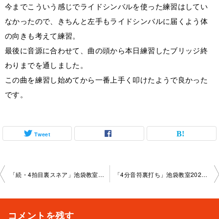
今までこういう感じでライドシンバルを使った練習はしてい
なかったので、きちんと左手もライドシンバルに届くよう体
の向きも考えて練習。
最後に音源に合わせて、曲の頭から本日練習したブリッジ終
わりまでを通しました。
この曲を練習し始めてから一番上手く叩けたようで良かった
です。
Tweet
投
「続・4拍目裏スネア」池袋教室2024-09-26-no0014-1042
「4分音符裏打ち」池袋教室2024-10-24-no0014-1042
稿
ナ
コメントを残す