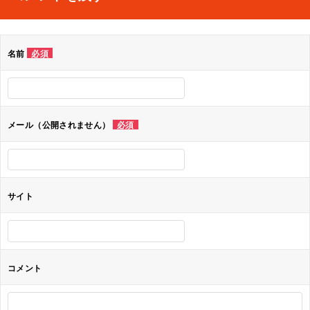
ビ
ゲ
名前
必須
ー
シ
ョ
メール（公開されません）
必須
ン
サイト
コメント