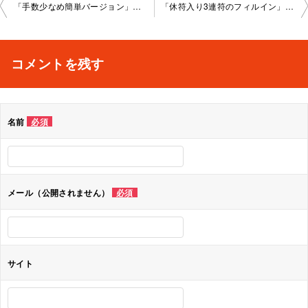
投
「手数少なめ簡単バージョン」池袋教室2023-02-20-no0014-1041
「休符入り3連符のフィルイン」池袋教室2023-03-08-no0014-1041
稿
ナ
コメントを残す
ビ
ゲ
名前
必須
ー
シ
ョ
メール（公開されません）
必須
ン
サイト