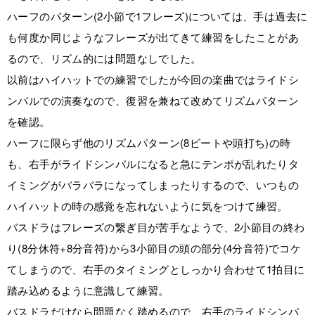
ハーフのパターン(2小節で1フレーズ)については、手は過去に
も何度か同じようなフレーズが出てきて練習をしたことがあ
るので、リズム的には問題なしでした。
以前はハイハットでの練習でしたが今回の楽曲ではライドシ
ンバルでの演奏なので、復習を兼ねて改めてリズムパターン
を確認。
ハーフに限らず他のリズムパターン(8ビートや頭打ち)の時
も、右手がライドシンバルになると急にテンポが乱れたりタ
イミングがバラバラになってしまったりするので、いつもの
ハイハットの時の感覚を忘れないように気をつけて練習。
バスドラはフレーズの繋ぎ目が苦手なようで、2小節目の終わ
り(8分休符+8分音符)から3小節目の頭の部分(4分音符)でコケ
てしまうので、右手のタイミングとしっかり合わせて1拍目に
踏み込めるように意識して練習。
バスドラだけなら問題なく踏めるので、右手のライドシンバ