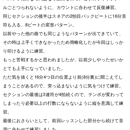
ルごとつられないように、カウントに合わせて反復練習。
同じセクションの後半はスネアの2拍目バックビートに16分音
符も入る、8ビートの変形パターン。
以前やった他の曲でも同じようなパターンが出てきていて、
その時は上手くできなかったため簡略化したが今回はしっか
り叩けるように練習。
もっと苦戦するかと思われましたが、以前少しやったせいか
とても上手になっていました。
ただ気を抜くと16分4つ目の位置より前(8分裏)に聞こえてし
まうことがあるので、突っ込まないように気をつけて練習。
セクションの最後は3連符が4拍続くので、テンポが変わって
しまったり必要以上の打数にならないように縦を意識して練
習。
最後におさらいとして、前回レッスンした部分から続けて音
源に合わせて練習しました。