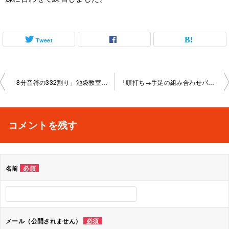
Tweet
投
「8分音符の332割り」池袋教室2025-11-07-no0014-1042
「頭打ち→手足の組み合わせパターン」池袋教室2025-12-04-no0014-1042
稿
ナ
コメントを残す
ビ
ゲ
名前
必須
ー
シ
ョ
メール（公開されません）
必須