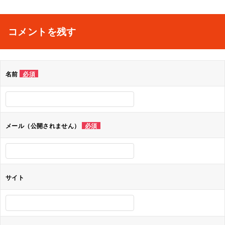
稿
ナ
コメントを残す
ビ
ゲ
名前
必須
ー
シ
ョ
メール（公開されません）
必須
ン
サイト