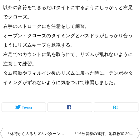
以外の音符をできるだけタイトにするようにしっかりと左足
でクローズ。
右手のストロークにも注意をして練習。
オープン・クローズのタイミングとバスドラがしっかり合う
ようにリズムキープを意識する。
左足でのカウントに気を取られて、リズムが乱れないように
注意して練習。
タム移動やフィルイン後のリズムに戻った時に、テンポやタ
イミングがずれないように気をつけて練習しました。
Tweet
投
「休符から入るリズムパターン」池袋教室 2022-01-13-no0014-1042
「16分音符の連打」池袋教室 2022-01-20-no0014-1042