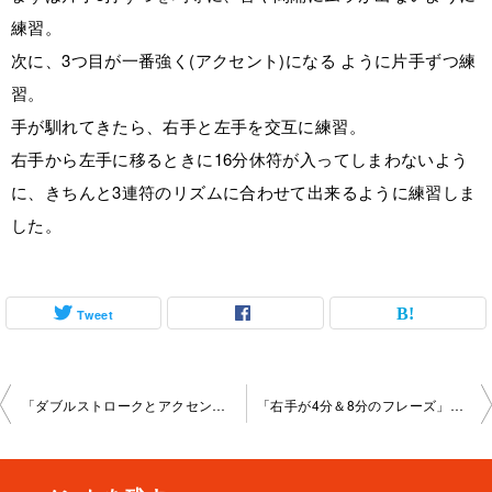
練習。
次に、3つ目が一番強く(アクセント)になる ように片手ずつ練
習。
手が馴れてきたら、右手と左手を交互に練習。
右手から左手に移るときに16分休符が入ってしまわないよう
に、きちんと3連符のリズムに合わせて出来るように練習しま
した。
Tweet
投
「ダブルストロークとアクセント移動」池袋教室2024-01-21-no0014-1044
「右手が4分＆8分のフレーズ」池袋教室2024-01-30-no0014-1042
稿
ナ