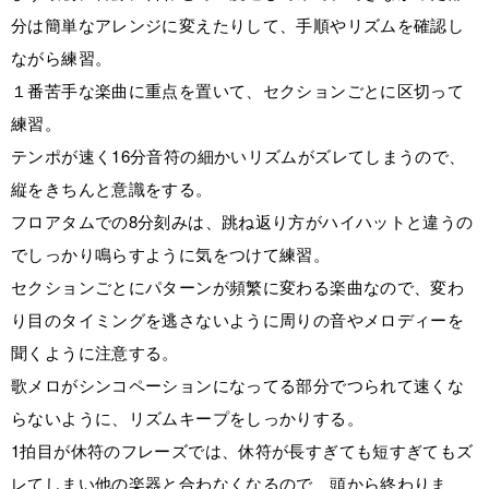
分は簡単なアレンジに変えたりして、手順やリズムを確認し
ながら練習。
１番苦手な楽曲に重点を置いて、セクションごとに区切って
練習。
テンポが速く16分音符の細かいリズムがズレてしまうので、
縦をきちんと意識をする。
フロアタムでの8分刻みは、跳ね返り方がハイハットと違うの
でしっかり鳴らすように気をつけて練習。
セクションごとにパターンが頻繁に変わる楽曲なので、変わ
り目のタイミングを逃さないように周りの音やメロディーを
聞くように注意する。
歌メロがシンコペーションになってる部分でつられて速くな
らないように、リズムキープをしっかりする。
1拍目が休符のフレーズでは、休符が長すぎても短すぎてもズ
レてしまい他の楽器と合わなくなるので、頭から終わりま