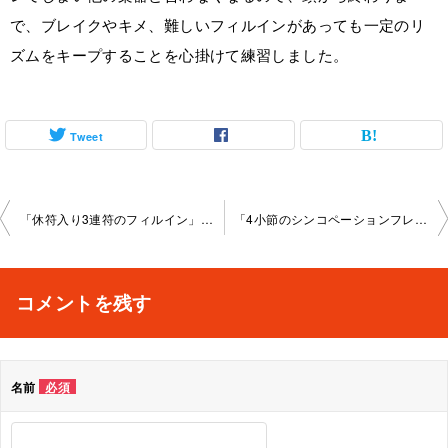
で、ブレイクやキメ、難しいフィルインがあっても一定のリ
ズムをキープすることを心掛けて練習しました。
Tweet
投
「休符入り3連符のフィルイン」池袋教室2023-03-08-no0014-1041
「4小節のシンコペーションフレーズ」池袋教室2023-03-25-no0014-1044
稿
ナ
コメントを残す
ビ
ゲ
名前
必須
ー
シ