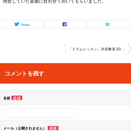
用意していた楽曲に合わせて叩いてもらいました。
Tweet
投
「ドラムレッスン」渋谷教室 2023-1-28-no0042-1121
稿
ナ
コメントを残す
ビ
ゲ
名前
必須
ー
シ
ョ
メール（公開されません）
必須