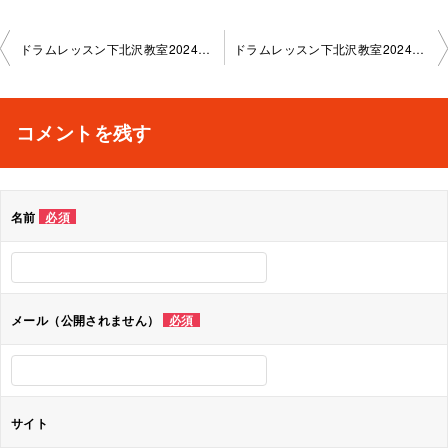
投
ドラムレッスン下北沢教室2024-11-20-0042-1141
ドラムレッスン下北沢教室2024-11-27-0042-1141
稿
ナ
コメントを残す
ビ
ゲ
名前
必須
ー
シ
ョ
メール（公開されません）
必須
ン
サイト