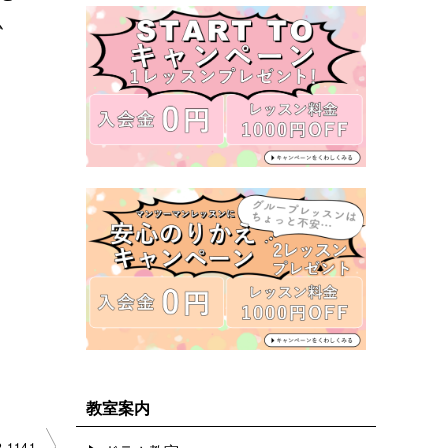
ム
教室案内
-1141