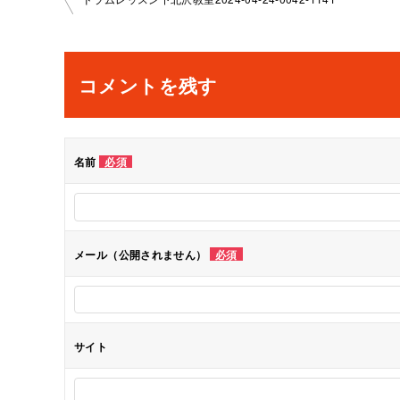
投
稿
ナ
コメントを残す
ビ
ゲ
名前
必須
ー
シ
メール（公開されません）
必須
ョ
ン
サイト