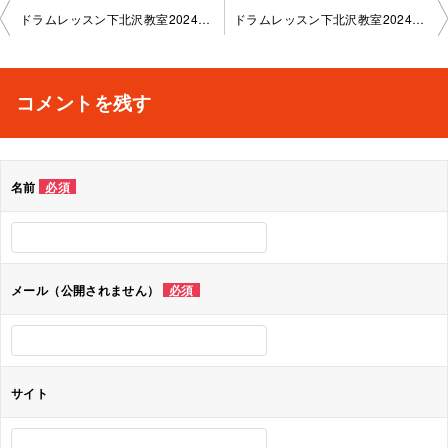
投
ドラムレッスン下北沢教室2024-04-10-0042-1141
ドラムレッスン下北沢教室2024-04-17-0042-1141
稿
ナ
コメントを残す
ビ
ゲ
名前
必須
ー
シ
ョ
メール（公開されません）
必須
ン
サイト