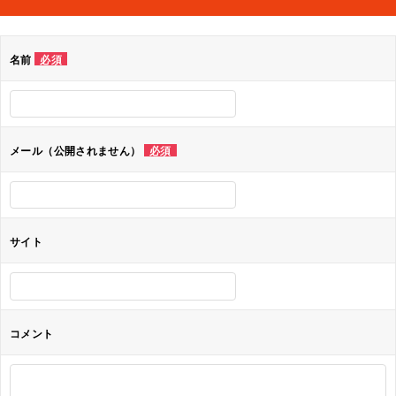
ビ
ゲ
名前
必須
ー
シ
ョ
メール（公開されません）
必須
ン
サイト
コメント