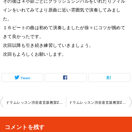
その後は４小節ごとにクラッシュシンバルをいれたりフィル
インをいれてみてより原曲に近い雰囲気で演奏してみまし
た。
１６ビートの曲は初めて演奏しましたが徐々にコツが掴めて
きて良かったです。
次回以降も引き続き練習していきましょう。
次回もよろしくお願いします。
Tweet
投
ドラムレッスン渋谷道玄坂教室2024-03-20-0042-1135
ドラムレッスン渋谷道玄坂教室2024-03-23-no-0042-1121
稿
ナ
コメントを残す