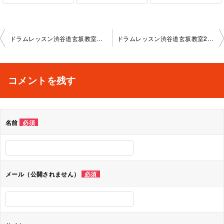
投
ドラムレッスン渋谷道玄坂教室 2023-12-23-0042-1121
ドラムレッスン渋谷道玄坂教室2024-1-13-no-0042-1121
稿
ナ
コメントを残す
ビ
ゲ
名前
必須
ー
シ
ョ
メール（公開されません）
必須
ン