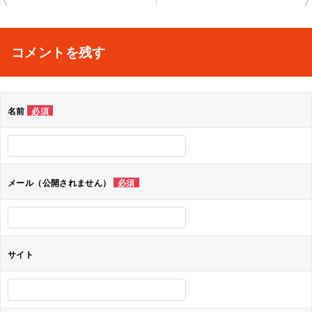
稿
ナ
コメントを残す
ビ
ゲ
名前
必須
ー
シ
ョ
メール（公開されません）
必須
ン
サイト