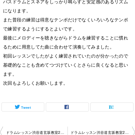
バスドラムとスネアをしっかり鳴らすと安定感のあるリズム
になります。
また普段の練習は得意なテンポだけでなくいろいろなテンポ
で練習するようにするとよいです。
最後にメロディーを聴きながらドラムを練習することに慣れ
るために用意してた曲に合わせて演奏してみました。
初回レッスンでしたがよく練習されていたのが分かったので
基礎的なことも含めてつづけていくとさらに良くなると思い
ます。
次回もよろしくお願いします。
Tweet
投
ドラムレッスン渋谷道玄坂教室2024-07-18-1135
ドラムレッスン渋谷道玄坂教室2024-07-22-no-0042-1121