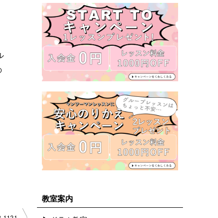
ル
の
教室案内
1121