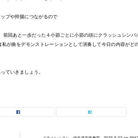
アップや抑揚につながるので
。前回あと一歩だった４小節ごとに小節の頭にクラッシュシンバ
は私が曲をデモンストレーションとして演奏して今日の内容がど
張っていきましょう。
ドラムレッスン 渋谷道玄坂教室 2023-5-22-no-0042-