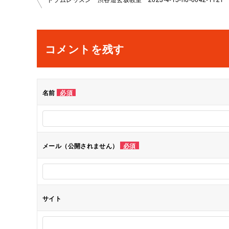
投
稿
ナ
コメントを残す
ビ
ゲ
名前
必須
ー
シ
メール（公開されません）
必須
ョ
ン
サイト