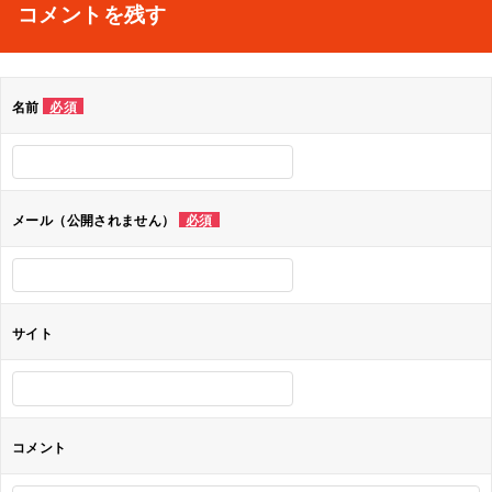
ナ
コメントを残す
ビ
ゲ
名前
必須
ー
シ
ョ
メール（公開されません）
必須
ン
サイト
コメント