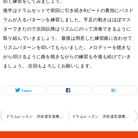
叩く練習をしてみましょう。
後半はドラムセットで前回に引き続き8ビートの裏拍にバスド
ラムが入るパターンを練習しました。手足の動きはほぼマス
ターできたので次回以降はリズムにのって演奏できるように
取り組んでいきましょう。 最後は用意した練習曲に合わせて
リズムパターンを叩いてもらいました。メロディーを聴きな
がら叩けるように曲を聴きながらの練習も今後も続けていき
ましょう。 次回もよろしくお願いします。
Tweet
投
ドラムレッスン 渋谷道玄坂教室 2023-9-30-no-0042-1121
ドラムレッスン 渋谷道玄坂教室 2023-10-18-no-0042-1135
稿