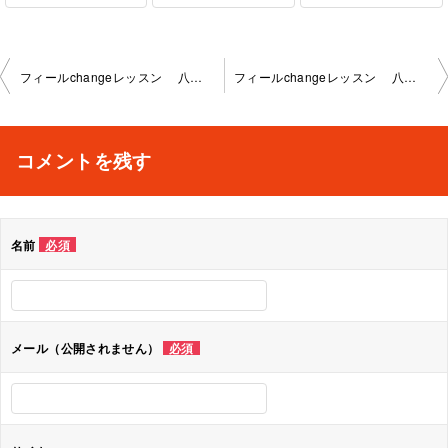
投
フィールchangeレッスン 八王子教室2025-12-11-no00010-1037
フィールchangeレッスン 八王子教室2026-1-08-no00010-1037
稿
ナ
コメントを残す
ビ
ゲ
名前
必須
ー
シ
ョ
メール（公開されません）
必須
ン