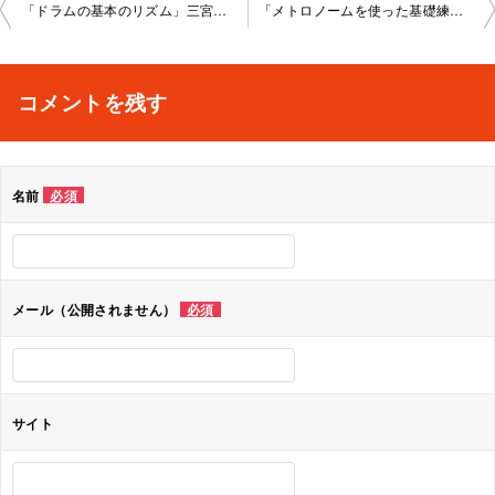
投
「ドラムの基本のリズム」三宮教室 2022-1-16-no0016-1048
「メトロノームを使った基礎練習」三宮教室 2022-02-13-no0016-1048
稿
ナ
コメントを残す
ビ
ゲ
名前
必須
ー
シ
ョ
メール（公開されません）
必須
ン
サイト