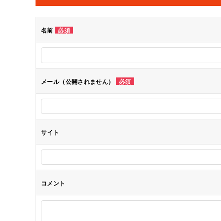
ビ
ゲ
名前
必須
ー
シ
メール（公開されません）
必須
ョ
ン
サイト
コメント