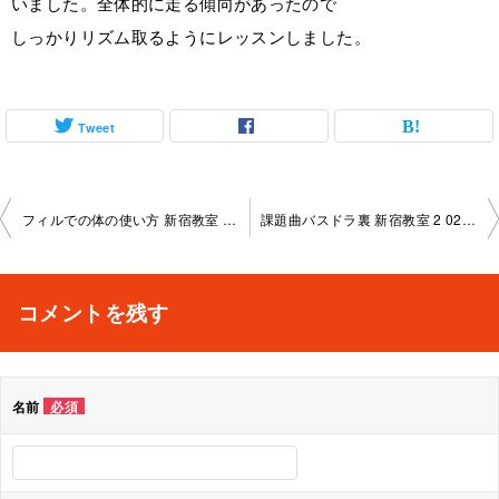
いました。全体的に走る傾向があったので
しっかりリズム取るようにレッスンしました。
Tweet
投
フィルでの体の使い方 新宿教室 2023-8-25 no0038-1116
課題曲バスドラ裏 新宿教室 2 023-8-30 no0038-1116
稿
ナ
コメントを残す
ビ
ゲ
名前
必須
ー
シ