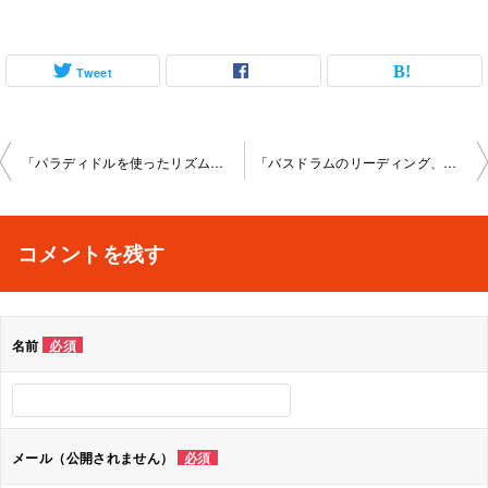
Tweet
投
「パラディドルを使ったリズムパターン」本町教室 2023-02-12-­no0007-­1022
「バスドラムのリーディング、ストロークの説明」本町 教室2023-02-14-­no0007-­1123
稿
ナ
コメントを残す
ビ
ゲ
名前
必須
ー
シ
ョ
メール（公開されません）
必須