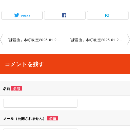
Tweet
投
「課題曲」本町教 室2025-01-26-no0007-­1023
「課題曲」本町教 室2025-01-21-­no0007-­1022
稿
ナ
コメントを残す
ビ
ゲ
名前
必須
ー
シ
ョ
メール（公開されません）
必須
ン