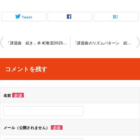
Tweet
投
「課題曲 続き」本 町教室2023-03-10-­no0007-­1120
「課題曲のリズムパターン 続き」本町教室2 023-03-12­no0007-­1023
稿
ナ
コメントを残す
ビ
ゲ
名前
必須
ー
シ
ョ
メール（公開されません）
必須
ン