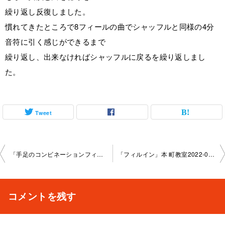
繰り返し反復しました。
慣れてきたところで8フィールの曲でシャッフルと同様の4分
音符に引く感じができるまで
繰り返し、出来なければシャッフルに戻るを繰り返しまし
た。
Tweet
投
「手足のコンビネーションフィルイン」本町教室2 022-04-16-­no0007-­1049
「フィルイン」本 町教室2022-04-17-­no0007-­1022
稿
ナ
コメントを残す
ビ