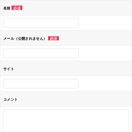
ゲ
名前
必須
ー
シ
ョ
メール（公開されません）
必須
ン
サイト
コメント