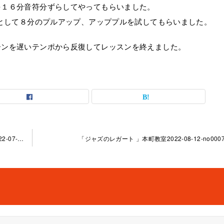
を１６分音符分ずらしてやってもらいました。
ンとして８分のプルアップ、アッププルを試してもらいました。
ーンを遅いテンポから反復してレッスンを終えました。
「8.16分音符を使ったバスドラムのリーディング」本 町教室2022-07-24-­no0007-­1022
「ジャズのレガート 」本町教室2022-08-12-­no0007-