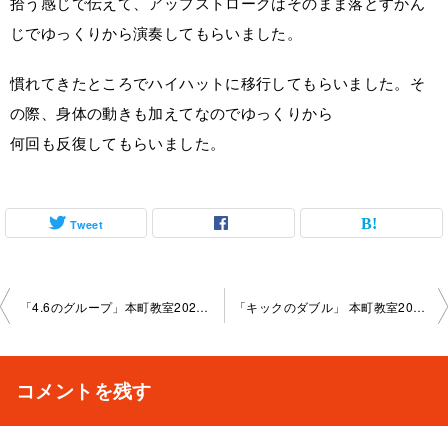
拾う感じで伝えて、アップストロークはそのまま落とすかん
じでゆっくりから演奏してもらいました。
慣れてきたところでハイハットに移行してもらいました。そ
の際、身体の動きも加えてなのでゆっくりから
何回も反復してもらいました。
Tweet
投
「4.6のグループ」本町教室2022- 03-13-­no0007-­1023
「キックのダブル」 本町教室2022-03-27-­no0007-­1023
稿
ナ
コメントを残す
ビ