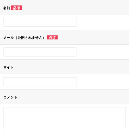
ゲ
名前
必須
ー
シ
ョ
メール（公開されません）
必須
ン
サイト
コメント