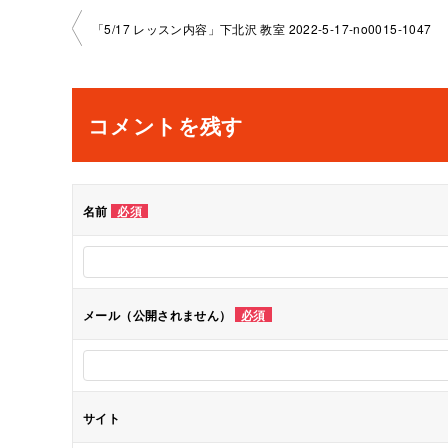
投
「5/17 レッスン内容」下北沢 教室 2022-5-17-no0015-1047
稿
ナ
コメントを残す
ビ
ゲ
名前
必須
ー
シ
メール（公開されません）
必須
ョ
ン
サイト