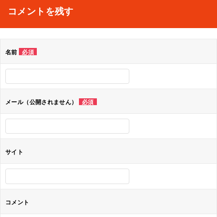
ナ
コメントを残す
ビ
ゲ
名前
必須
ー
シ
ョ
メール（公開されません）
必須
ン
サイト
コメント