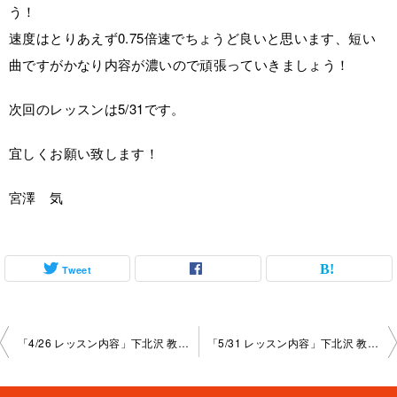
う！
速度はとりあえず0.75倍速でちょうど良いと思います、短い
曲ですがかなり内容が濃いので頑張っていきましょう！
次回のレッスンは5/31です。
宜しくお願い致します！
宮澤 気
Tweet
投
「4/26 レッスン内容」下北沢 教室 2022-4-26-no0015-1047
「5/31 レッスン内容」下北沢 教室 2022-5-31-no0015-1047
稿