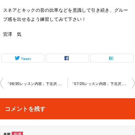
スネアとキックの音の比率などを意識して引き続き、グルー
ブ感を出せるよう練習してみて下さい！
宮澤 気
Tweet
投
「06/30レッスン内容」下北沢 教室 2023-06-30-no0015-1047
「07/25レッスン内容」下北沢 教室 2023-07-25-no0015-1047
稿
ナ
コメントを残す
ビ
ゲ
名前
必須