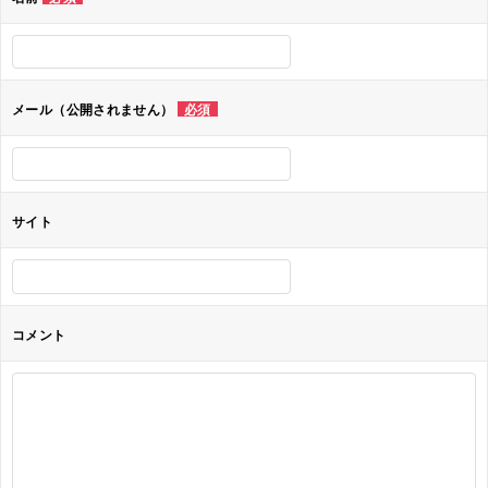
ー
シ
ョ
メール（公開されません）
必須
ン
サイト
コメント