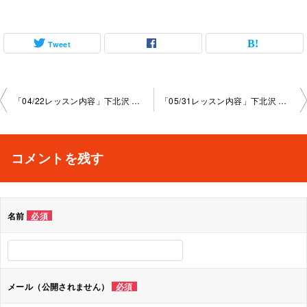
Tweet
投
「04/22レッスン内容」下北沢 教室 2024-04-22-no0015-1047
「05/31レッスン内容」下北沢 教室 2024-05-31-no0015-1047
稿
ナ
コメントを残す
ビ
ゲ
名前
必須
ー
シ
ョ
メール（公開されません）
必須