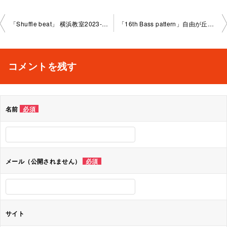
投
「Shuffle beat」 横浜教室2023-11-04-no0009-1030
「16th Bass pattern」自由が丘教室2023-11-07-no0009- 1036
稿
ナ
コメントを残す
ビ
ゲ
名前
必須
ー
シ
ョ
メール（公開されません）
必須
ン
サイト