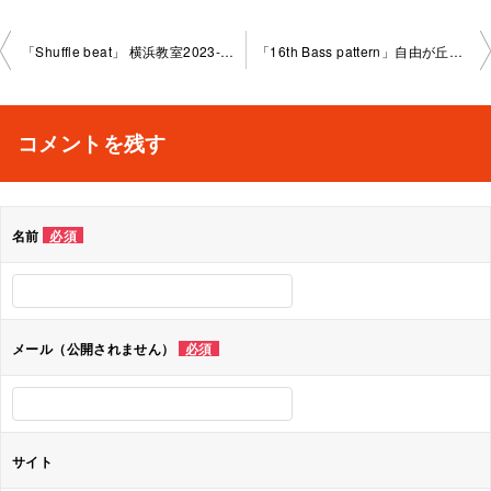
投
「Shuffle beat」 横浜教室2023-10-14-no0009-1030
「16th Bass pattern」自由が丘教室2023-10-19-no0009- 1036
稿
ナ
コメントを残す
ビ
ゲ
名前
必須
ー
シ
ョ
メール（公開されません）
必須
ン
サイト